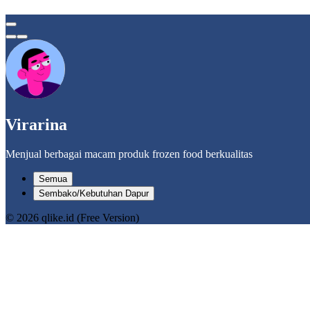
Virarina
Menjual berbagai macam produk frozen food berkualitas
Semua
Sembako/Kebutuhan Dapur
© 2026 qlike.id (Free Version)