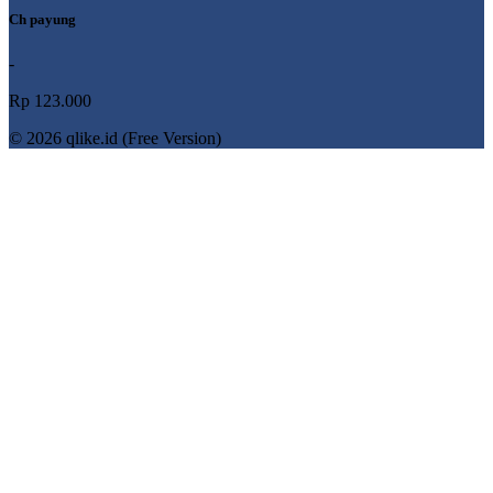
Ch payung
-
Rp 123.000
© 2026 qlike.id (Free Version)