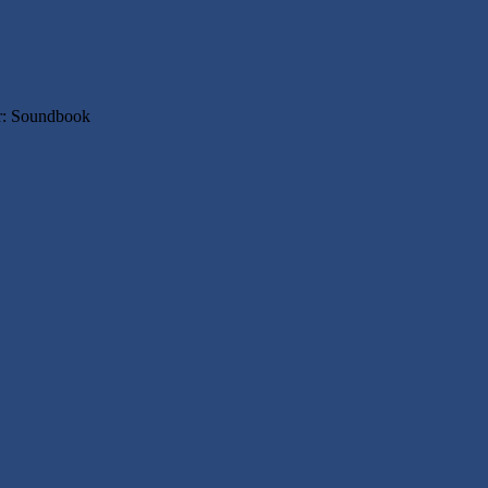
ur: Soundbook