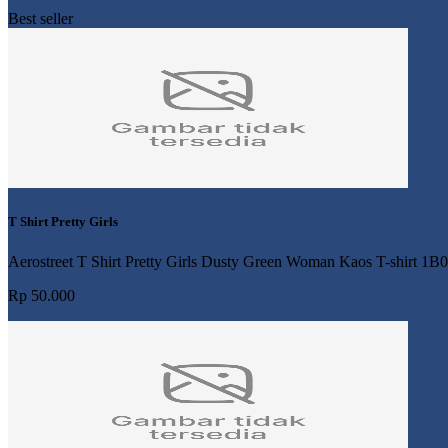
Best seller
T Shirt Pretty Girls
Aerostreet T Shirt Pretty Girls Dusty Green Woman Kaos T-shirt 1B
Rp 50.000