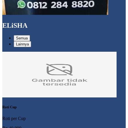
ELiSHA
Semua
Lainnya
Roti Cup
Roti per Cup