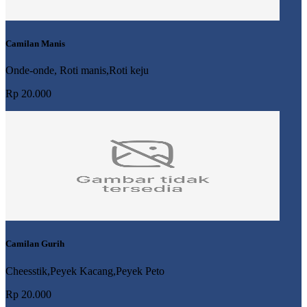
Camilan Manis
Onde-onde, Roti manis,Roti keju
Rp 20.000
Camilan Gurih
Cheesstik,Peyek Kacang,Peyek Peto
Rp 20.000