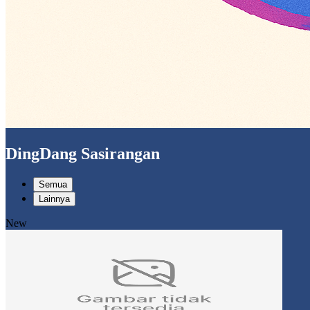
DingDang Sasirangan
Semua
Lainnya
New