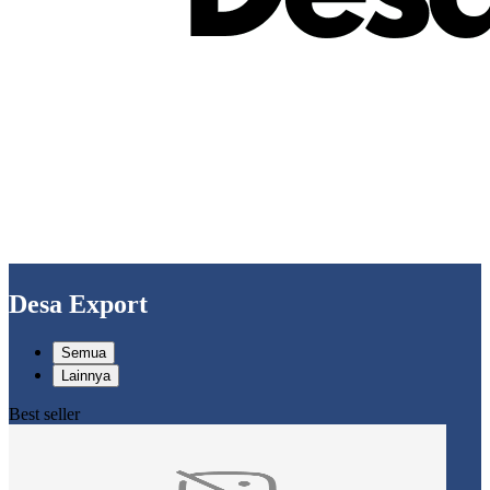
Desa Export
Semua
Lainnya
Best seller