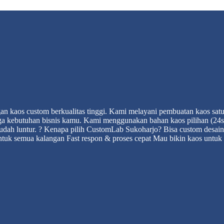
n kaos custom berkualitas tinggi. Kami melayani pembuatan kaos satu
ingga kebutuhan bisnis kamu. Kami menggunakan bahan kaos pilihan (2
k mudah luntur. ? Kenapa pilih CustomLab Sukoharjo? Bisa custom desai
ntuk semua kalangan Fast respon & proses cepat Mau bikin kaos untuk 