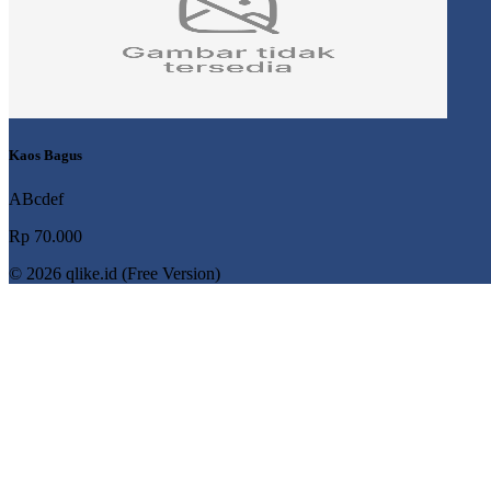
Kaos Bagus
ABcdef
Rp 70.000
© 2026 qlike.id (Free Version)