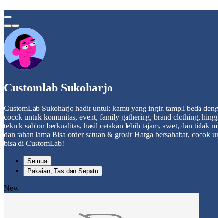
Customlab Sukoharjo
CustomLab Sukoharjo hadir untuk kamu yang ingin tampil beda denga
cocok untuk komunitas, event, family gathering, brand clothing, h
teknik sablon berkualitas, hasil cetakan lebih tajam, awet, dan tida
dan tahan lama Bisa order satuan & grosir Harga bersahabat, cocok u
bisa di CustomLab!
Semua
Pakaian, Tas dan Sepatu
New