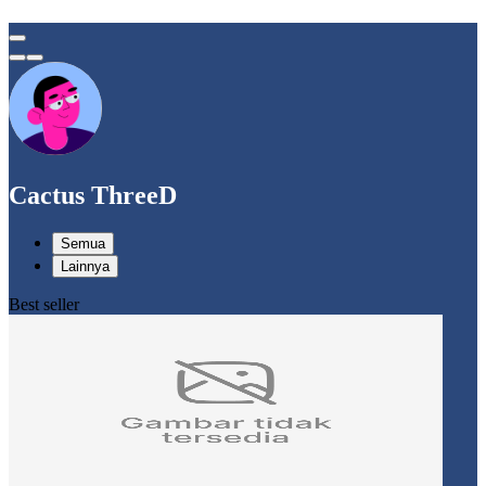
Cactus ThreeD
Semua
Lainnya
Best seller