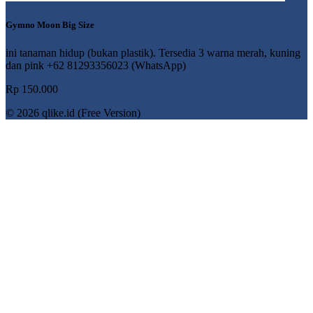
Gymno Moon Big Size
ini tanaman hidup (bukan plastik). Tersedia 3 warna merah, kuning
dan pink +62 81293356023 (WhatsApp)
Rp 150.000
© 2026 qlike.id (Free Version)