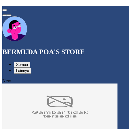
BERMUDA POA'S STORE
Semua
Lainnya
New