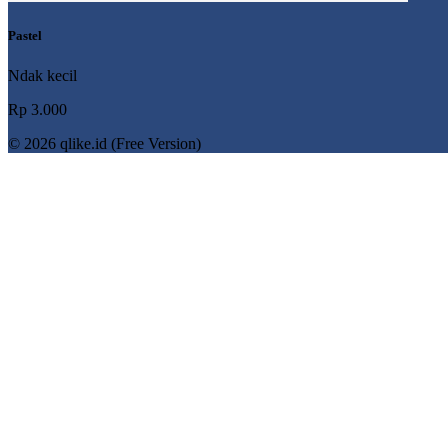
Pastel
Ndak kecil
Rp 3.000
© 2026 qlike.id (Free Version)