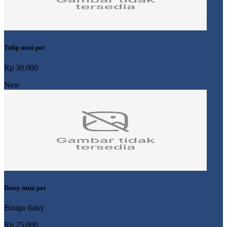
Tulip mini pot
Rp 30.000
New
Daisy mini pot
Bunga daisy
Rp 25.000