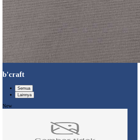
b'craft
Semua
Lainnya
New