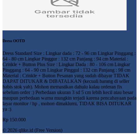
Dress OOTD
Dress Standard Size : Lingkar dada : 72 - 96 cm Lingkar Pinggang :
64 - 80 cm Lingkar Pinggur : 132 cm Panjang : 94 cm Material :
Crinkle + Button Plus Size : Lingkar Dada : 80 - 106 cm Lingkar
Pinggang : 64 - 90 cm Lingkar Pinggul : 132 cm Panjang : 98 cm
Material : Crinkle + Button Pesanan yang sudah dibayar TIDAK
DAPAT DITUKAR & DIBATALKAN (kecuali barang di seller
habis stok yah). Mohon memastikan dahulu kalau orderan fix
sebelum order :) Perbedaan ukuran 3 sd 5 cm lebih kecil atau besar
maupun perbedaan warna mungkin terjadi karena pencahayaan pada
layar monitor / hp , mohon dimaklumi, TIDAK BISA DITUKAR
ya :)
Rp 150.000
© 2026 qlike.id (Free Version)