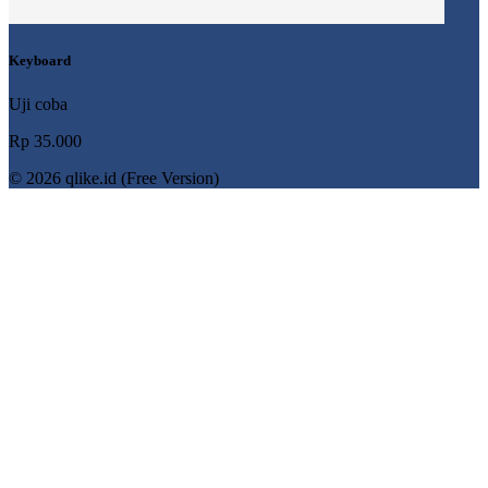
Keyboard
Uji coba
Rp 35.000
© 2026 qlike.id (Free Version)