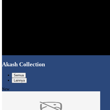
Akash Collection
Semua
Lainnya
New