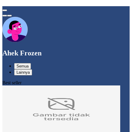
Ahek Frozen
Semua
Lainnya
Best seller